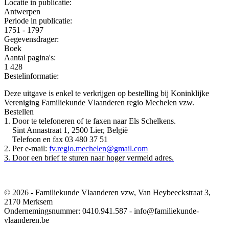
Locatie in publicatie:
Antwerpen
Periode in publicatie:
1751 - 1797
Gegevensdrager:
Boek
Aantal pagina's:
1 428
Bestelinformatie:
Deze uitgave is enkel te verkrijgen op bestelling bij Koninklijke
Vereniging Familiekunde Vlaanderen regio Mechelen vzw.
Bestellen
1. Door te telefoneren of te faxen naar Els Schelkens.
Sint Annastraat 1, 2500 Lier, België
Telefoon en fax 03 480 37 51
2. Per e-mail:
fv.regio.mechelen@gmail.com
3. Door een brief te sturen naar hoger vermeld adres.
© 2026 - Familiekunde Vlaanderen vzw, Van Heybeeckstraat 3,
2170 Merksem
Ondernemingsnummer: 0410.941.587 - in
f
o@familiekunde-
vlaanderen.be