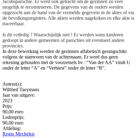
Jacobsparochie. Er werd ook getracht om de gezinnen zo veel
mogelijk te reconstrueren. De gegevens van de ouders werden
opgezocht aan de hand van de vermelde gegevens in de aktes of via
de bevolkingsregisters. Alle akten werden nagekeken en elke akte is
traceerbaar.
Is dit volledig ? Waarschijnlijk niet ! Er werden soms kinderen
gedoopt in andere gemeenten of parochies uit eventueel andere
provincies.
In deze bewerking werden de gezinnen alfabetisch gerangschikt
volgens de stamvorm van de achternaam. Er werd dus geen
rekening gehouden met de voorzetsels bv : “Van der AA” vindt U
onder de letter “A” en “Verbiest” onder de letter “B”.
Auteur(s):
Wilfried Taeymans
Jaar van uitgave:
2023
Prijs:
90,00 euro
Ledenprijs:
90,00 euro
Afdeling:
Regio Mechelen