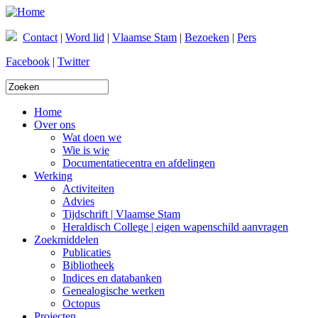
Overslaan en naar de inhoud gaan
Contact
|
Word lid
|
Vlaamse Stam
|
Bezoeken
|
Pers
Facebook
|
Twitter
Zoekveld
Home
Over ons
Wat doen we
Wie is wie
Documentatiecentra en afdelingen
Werking
Activiteiten
Advies
Tijdschrift | Vlaamse Stam
Heraldisch College | eigen wapenschild aanvragen
Zoekmiddelen
Publicaties
Bibliotheek
Indices en databanken
Genealogische werken
Octopus
Projecten