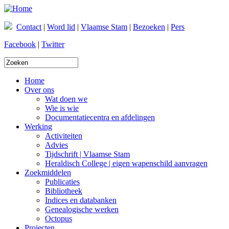
Overslaan en naar de inhoud gaan
Contact
|
Word lid
|
Vlaamse Stam
|
Bezoeken
|
Pers
Facebook
|
Twitter
Zoekveld
Home
Over ons
Wat doen we
Wie is wie
Documentatiecentra en afdelingen
Werking
Activiteiten
Advies
Tijdschrift | Vlaamse Stam
Heraldisch College | eigen wapenschild aanvragen
Zoekmiddelen
Publicaties
Bibliotheek
Indices en databanken
Genealogische werken
Octopus
Projecten