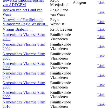
Bewerkte parochieregisters
Regio
Adegem
Link
van ADEGEM
Meetjesland
Indexen van het Land van
Regio Land
Link
Waas
van Waas
Nieuwsbrief Familiekunde
Regio
Link
Vlaanderen Regio Westkust...
Westkust
Vlaams-Brabant -...
Regio Leuven
Link
Namenindex Vlaamse Stam
Familiekunde
Link
2003
Vlaanderen
Namenindex Vlaamse Stam
Familiekunde
Link
2004
Vlaanderen
Namenindex Vlaamse Stam
Familiekunde
Link
2005
Vlaanderen
Namenindex Vlaamse Stam
Familiekunde
Link
2006
Vlaanderen
Namenindex Vlaamse Stam
Familiekunde
Link
2007
Vlaanderen
Namenindex Vlaamse Stam
Familiekunde
Link
2008
Vlaanderen
Namenindex Vlaamse Stam
Familiekunde
Link
2009
Vlaanderen
Namenindex Vlaamse Stam
Familiekunde
Link
2010
Vlaanderen