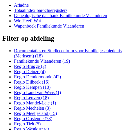
Ariadne
Totaalindex parochieregisters
Genealogische databank Familiekunde Vlaanderen
Wie Heeft Wat
Wapenboek Familiekunde Vlaanderen
Filter op afdeling
Documentatie- en Studiecentrum voor Familiegeschiedenis
(Merksem) (18)
Documentatie- en Studiecentrum voor
Familiekunde Vlaanderen (19)
Familiegeschiedenis (Merksem)-filter toepassen
Familiekunde Vlaanderen-filter
Regio Brugge (2)
Regio Brugge-filter toepassen
toepassen
Regio Deinze (4)
Regio Deinze-filter toepassen
Regio Dendermonde (42)
Regio Dendermonde-filter toepassen
Regio Dilbeek (16)
Regio Dilbeek-filter toepassen
Regio Kempen (10)
Regio Kempen-filter toepassen
Regio Land van Waas (1)
Regio Land van Waas-filter
Regio Leuven (18)
Regio Leuven-filter toepassen
toepassen
Regio Mandel-Leie (1)
Regio Mandel-Leie-filter toepassen
Regio Mechelen (3)
Regio Mechelen-filter toepassen
Regio Meetjesland (15)
Regio Meetjesland-filter toepassen
Regio Oostende (78)
Regio Oostende-filter toepassen
Regio Tielt (5)
Regio Tielt-filter toepassen
Regio Westkust (4)
Regio Westkust-filter toepassen