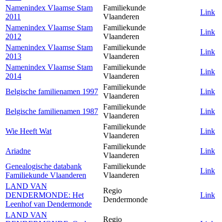
Namenindex Vlaamse Stam
Familiekunde
Link
2011
Vlaanderen
Namenindex Vlaamse Stam
Familiekunde
Link
2012
Vlaanderen
Namenindex Vlaamse Stam
Familiekunde
Link
2013
Vlaanderen
Namenindex Vlaamse Stam
Familiekunde
Link
2014
Vlaanderen
Familiekunde
Belgische familienamen 1997
Link
Vlaanderen
Familiekunde
Belgische familienamen 1987
Link
Vlaanderen
Familiekunde
Wie Heeft Wat
Link
Vlaanderen
Familiekunde
Ariadne
Link
Vlaanderen
Genealogische databank
Familiekunde
Link
Familiekunde Vlaanderen
Vlaanderen
LAND VAN
Regio
DENDERMONDE: Het
Link
Dendermonde
Leenhof van Dendermonde
LAND VAN
Regio