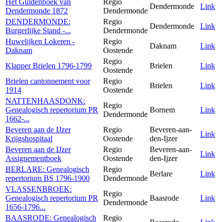
Het Guldenboek van
Regio
Dendermonde
Link
Dendermonde 1872
Dendermonde
DENDERMONDE:
Regio
Dendermonde
Link
Burgerlijke Stand -...
Dendermonde
Huwelijken Lokeren -
Regio
Daknam
Link
Daknam
Oostende
Regio
Klapper Brielen 1796-1799
Brielen
Link
Oostende
Brielen cantonnement voor
Regio
Brielen
Link
1914
Oostende
NATTENHAASDONK:
Regio
Genealogisch repertorium PR
Bornem
Link
Dendermonde
1662-...
Beveren aan de IJzer
Regio
Beveren-aan-
Link
Krijgshospitaal
Oostende
den-Ijzer
Beveren aan de IJzer
Regio
Beveren-aan-
Link
Assignementboek
Oostende
den-Ijzer
BERLARE: Genealogisch
Regio
Berlare
Link
repertorium BS 1796-1900
Dendermonde
VLASSENBROEK:
Regio
Genealogisch repertorium PR
Baasrode
Link
Dendermonde
1656-1796...
BAASRODE: Genealogisch
Regio