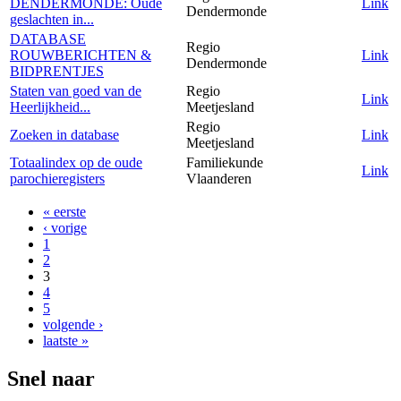
DENDERMONDE: Oude
Link
Dendermonde
geslachten in...
DATABASE
Regio
ROUWBERICHTEN &
Link
Dendermonde
BIDPRENTJES
Staten van goed van de
Regio
Link
Heerlijkheid...
Meetjesland
Regio
Zoeken in database
Link
Meetjesland
Totaalindex op de oude
Familiekunde
Link
parochieregisters
Vlaanderen
« eerste
Pagina's
‹ vorige
1
2
3
4
5
volgende ›
laatste »
Snel naar