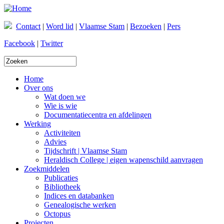
Overslaan en naar de inhoud gaan
Contact
|
Word lid
|
Vlaamse Stam
|
Bezoeken
|
Pers
Facebook
|
Twitter
Zoekveld
Home
Over ons
Wat doen we
Wie is wie
Documentatiecentra en afdelingen
Werking
Activiteiten
Advies
Tijdschrift | Vlaamse Stam
Heraldisch College | eigen wapenschild aanvragen
Zoekmiddelen
Publicaties
Bibliotheek
Indices en databanken
Genealogische werken
Octopus
Projecten