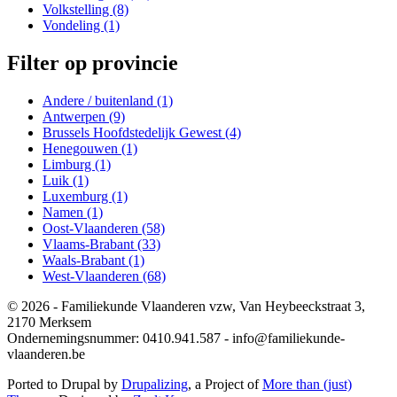
Volkstelling (8)
Volkstelling-filter toepassen
toepassen
Vondeling (1)
Vondeling-filter toepassen
Filter op provincie
Andere / buitenland (1)
Andere / buitenland-filter toepassen
Antwerpen (9)
Antwerpen-filter toepassen
Brussels Hoofdstedelijk Gewest (4)
Brussels Hoofdstedelijk
Henegouwen (1)
Henegouwen-filter toepassen
Gewest-filter toepassen
Limburg (1)
Limburg-filter toepassen
Luik (1)
Luik-filter toepassen
Luxemburg (1)
Luxemburg-filter toepassen
Namen (1)
Namen-filter toepassen
Oost-Vlaanderen (58)
Oost-Vlaanderen-filter toepassen
Vlaams-Brabant (33)
Vlaams-Brabant-filter toepassen
Waals-Brabant (1)
Waals-Brabant-filter toepassen
West-Vlaanderen (68)
West-Vlaanderen-filter toepassen
© 2026 - Familiekunde Vlaanderen vzw, Van Heybeeckstraat 3,
2170 Merksem
Ondernemingsnummer: 0410.941.587 - in
f
o@familiekunde-
vlaanderen.be
Ported to Drupal by
Drupalizing
, a Project of
More than (just)